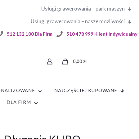
Usługi grawerowania – park maszyn
Usługi grawerowania – nasze możliwości
512 132 100 Dla Firm
510 478 999 Klient Indywidualny
0,00
zł
ONALIZOWANE
NAJCZĘŚCIEJ KUPOWANE
DLA FIRM