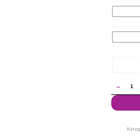
ilość
Długopis
KLIBO
Kateg