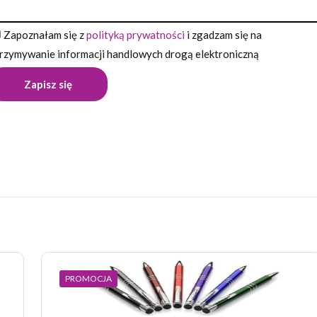
Zapoznałam się z
polityką prywatności
i zgadzam się na
rzymywanie informacji handlowych drogą elektroniczną
Opinie
pinii o produkcie.
wszą opinię o „Długopis KLIBO”
 nie zostanie opublikowany.
Wymagane pola są oznaczone
*
PROMOCJA
 z 5 gwiazdek
2 z 5 gwiazdek
3 z 5 gwiazdek
4 z 5 gwiazdek