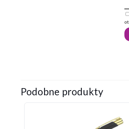
ot
0,009
Waga
kg
Na razie nie ma o
Napisz pier
Podobne produkty
Twój adres email
Twoja ocena
*
1