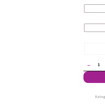
ilość
Długopis
KLIBO
Kateg