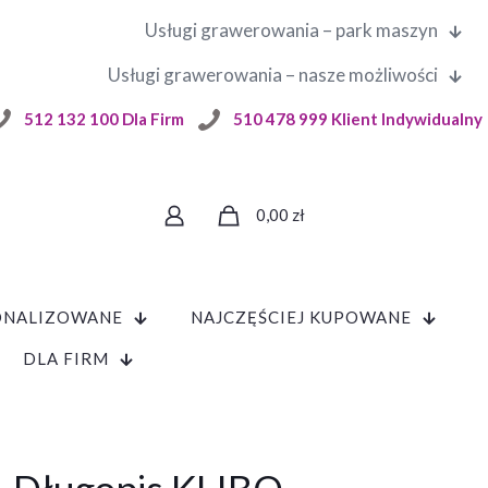
Usługi grawerowania – park maszyn
Usługi grawerowania – nasze możliwości
512 132 100 Dla Firm
510 478 999 Klient Indywidualny
0,00
zł
ONALIZOWANE
NAJCZĘŚCIEJ KUPOWANE
DLA FIRM