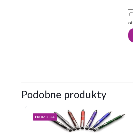
ot
0,009
Waga
kg
Na razie nie ma o
Napisz pier
Podobne produkty
Twój adres email
PROMOCJA
Twoja ocena
*
1