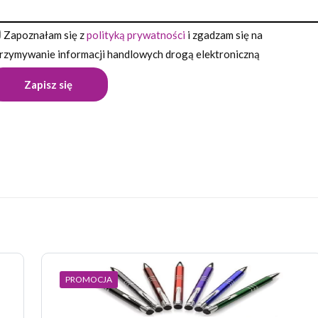
Zapoznałam się z
polityką prywatności
i zgadzam się na
rzymywanie informacji handlowych drogą elektroniczną
Opinie
pinii o produkcie.
wszą opinię o „Długopis KLIBO”
 nie zostanie opublikowany.
Wymagane pola są oznaczone
*
PROMOCJA
 z 5 gwiazdek
2 z 5 gwiazdek
3 z 5 gwiazdek
4 z 5 gwiazdek