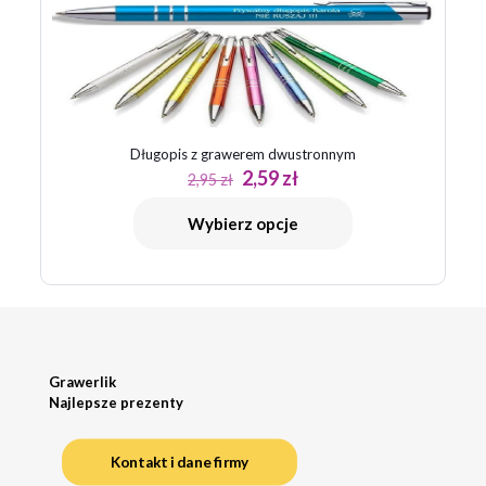
Długopis z grawerem dwustronnym
Pierwotna
Aktualna
2,59
zł
2,95
zł
cena
cena
wynosiła:
wynosi:
Wybierz opcje
2,95 zł.
2,59 zł.
Grawerlik
Najlepsze prezenty
Kontakt i dane firmy