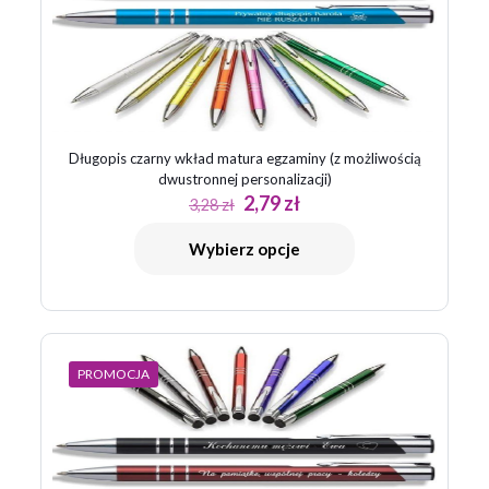
Długopis czarny wkład matura egzaminy (z możliwością
dwustronnej personalizacji)
Pierwotna
Aktualna
2,79
zł
3,28
zł
cena
cena
wynosiła:
wynosi:
Wybierz opcje
3,28 zł.
2,79 zł.
PROMOCJA