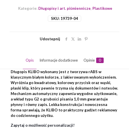
Kategorie:
Długopisy i art. piśmiennicze
,
Plastikowe
SKU:
19739-04
Udostepnij
Opis
Informacje dodatkowe
Opinie
0
Długopis KLIBO wykonany jest z tworzywa rABS w
klasycznym białym kolorze, z lakierowanym wykończeniem.
Wyróżnia go kwadratowy, kolorowy przycisk oraz wąski,
płaski klip, który pewnie trzyma się dokumentów i notesów.
Mechanizm automatyczny zapewnia wygodne użytkowanie,
a wkład typu G2 o grubości pisania 1,0 mm gwarantuje
płynny i równy zapis. Lekka konstrukcja i nowoczesna
forma sprawiają, że KLIBO to praktyczny gadżet reklamowy
do codziennego użytku.
Zapytaj o możliwość personalizacji!