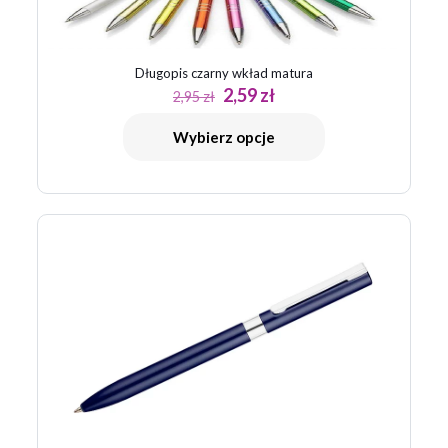
Długopis czarny wkład matura
Pierwotna
Aktualna
2,59
zł
2,95
zł
cena
cena
wynosiła:
wynosi:
Wybierz opcje
2,95 zł.
2,59 zł.