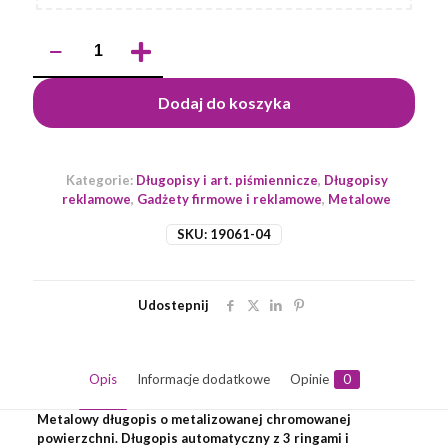
ilość
Długopis
KALIPSO
Dodaj do koszyka
Kategorie:
Długopisy i art. piśmiennicze
,
Długopisy
reklamowe
,
Gadżety firmowe i reklamowe
,
Metalowe
SKU:
19061-04
Udostepnij
Opis
Informacje dodatkowe
Opinie
0
Metalowy długopis o metalizowanej chromowanej
powierzchni. Długopis automatyczny z 3 ringami i