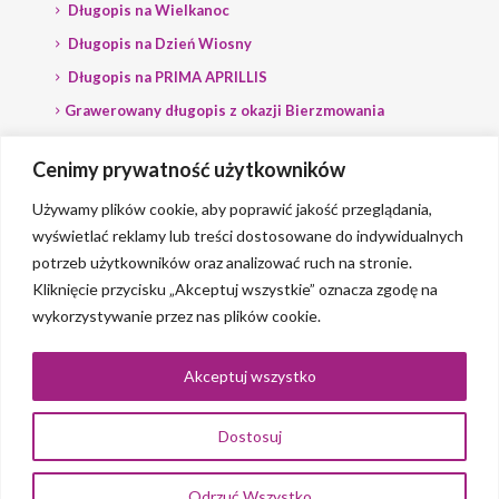
Długopis na Wielkanoc
Długopis na Dzień Wiosny
Długopis na PRIMA APRILLIS
Grawerowany długopis z okazji Bierzmowania
Długopis na wybory
Cenimy prywatność użytkowników
Grawerowany długopis dla Polityka
Używamy plików cookie, aby poprawić jakość przeglądania,
wyświetlać reklamy lub treści dostosowane do indywidualnych
potrzeb użytkowników oraz analizować ruch na stronie.
Kliknięcie przycisku „Akceptuj wszystkie” oznacza zgodę na
wykorzystywanie przez nas plików cookie.
© 2023 Grawerlik |
2QBS
Akceptuj wszystko
Dostosuj
0
Odrzuć Wszystko