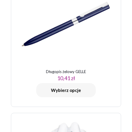
Twoja ocena
*
1 z 5
2 z 5
3 z 5
4 z 5
5 z 5
gwiazdek
gwiazdek
gwiazdek
gwiazdek
gwiazdek
Długopis żelowy GELLE
10,41
zł
Nazwa
*
Wybierz opcje
E-
mail
*
Zapamiętaj moje dane w tej przeglądarce podczas pisania
kolejnych komentarzy.