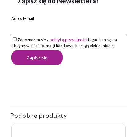
Zapisz się do Newslettera!
Adres E-mail
Zapoznałam się z
polityką prywatności
i zgadzam się na
otrzymywanie informacji handlowych drogą elektroniczną
Opinie
Waga
0,015 kg
Na razie nie ma opinii o produkcie.
Napisz pierwszą opinię o „Długopis
KALIPSO”
Podobne produkty
Twój adres email nie zostanie opublikowany.
Wymagane pola
są oznaczone
*