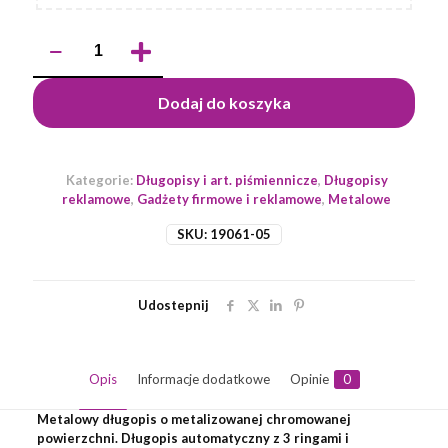
ilość
Długopis
KALIPSO
Dodaj do koszyka
Kategorie:
Długopisy i art. piśmiennicze
,
Długopisy
reklamowe
,
Gadżety firmowe i reklamowe
,
Metalowe
SKU:
19061-05
Udostepnij
Opis
Informacje dodatkowe
Opinie
0
Metalowy długopis o metalizowanej chromowanej
powierzchni. Długopis automatyczny z 3 ringami i