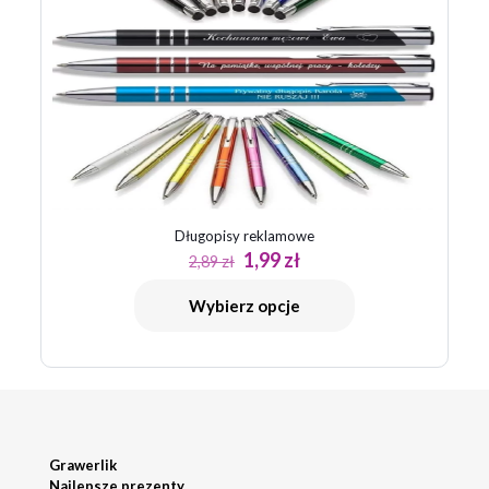
Długopisy reklamowe
Pierwotna
Aktualna
1,99
zł
2,89
zł
cena
cena
wynosiła:
wynosi:
Wybierz opcje
2,89 zł.
1,99 zł.
Grawerlik
Najlepsze prezenty