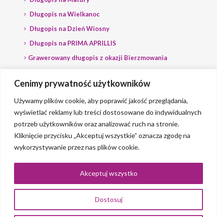
Długopis na Wielkanoc
Długopis na Dzień Wiosny
Długopis na PRIMA APRILLIS
Grawerowany długopis z okazji Bierzmowania
Długopis na wybory
Cenimy prywatność użytkowników
Grawerowany długopis dla Polityka
Używamy plików cookie, aby poprawić jakość przeglądania,
wyświetlać reklamy lub treści dostosowane do indywidualnych
potrzeb użytkowników oraz analizować ruch na stronie.
Kliknięcie przycisku „Akceptuj wszystkie” oznacza zgodę na
wykorzystywanie przez nas plików cookie.
© 2023 Grawerlik |
2QBS
Akceptuj wszystko
Dostosuj