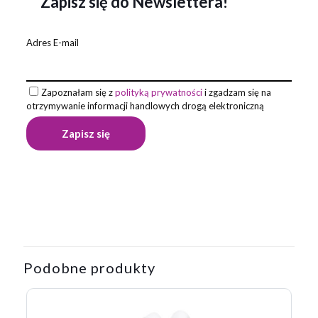
Zapisz się do Newslettera!
Adres E-mail
Zapoznałam się z
polityką prywatności
i zgadzam się na
otrzymywanie informacji handlowych drogą elektroniczną
Opinie
Waga
0,015 kg
Na razie nie ma opinii o produkcie.
Napisz pierwszą opinię o „Długopis
KALIPSO”
Podobne produkty
Twój adres email nie zostanie opublikowany.
Wymagane pola
są oznaczone
*