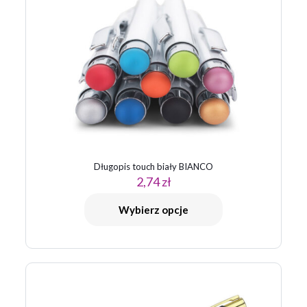
Twoja ocena
*
1 z 5
2 z 5
3 z 5
4 z 5
5 z 5
gwiazdek
gwiazdek
gwiazdek
gwiazdek
gwiazdek
Długopis touch biały BIANCO
2,74
zł
Nazwa
*
Wybierz opcje
E-
mail
*
Zapamiętaj moje dane w tej przeglądarce podczas pisania
kolejnych komentarzy.