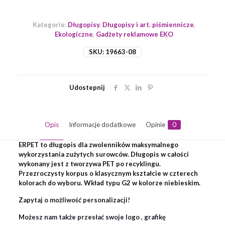
Kategorie:
Długopisy
,
Długopisy i art. piśmiennicze
,
Ekologiczne
,
Gadżety reklamowe EKO
SKU:
19663-08
Udostepnij
Opis
Informacje dodatkowe
Opinie
0
ERPET to długopis dla zwolenników maksymalnego
wykorzystania zużytych surowców. Długopis w całości
wykonany jest z tworzywa PET po recyklingu.
Przezroczysty korpus o klasycznym kształcie w czterech
kolorach do wyboru. Wkład typu G2 w kolorze niebieskim.
Zapytaj o możliwość personalizacji!
Możesz nam także przesłać swoje logo , grafikę