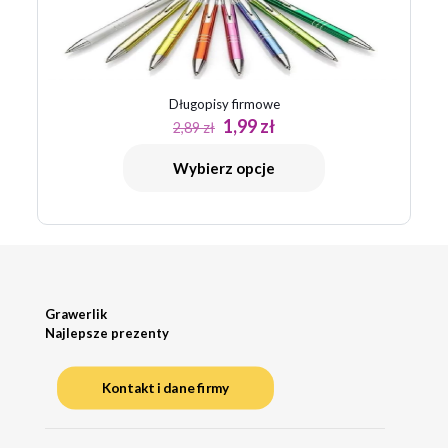
Długopisy firmowe
Pierwotna
Aktualna
1,99
zł
2,89
zł
cena
cena
wynosiła:
wynosi:
Wybierz opcje
2,89 zł.
1,99 zł.
Grawerlik
Najlepsze prezenty
Kontakt i dane firmy