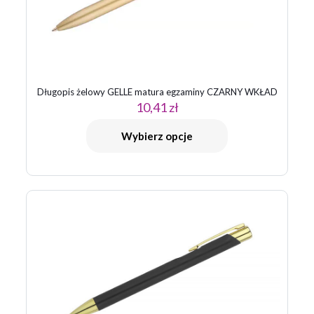
Długopis żelowy GELLE matura egzaminy CZARNY WKŁAD
10,41
zł
Nazwa
*
Wybierz opcje
E-
mail
*
Zapamiętaj moje dane w tej przeglądarce podczas pisania
kolejnych komentarzy.