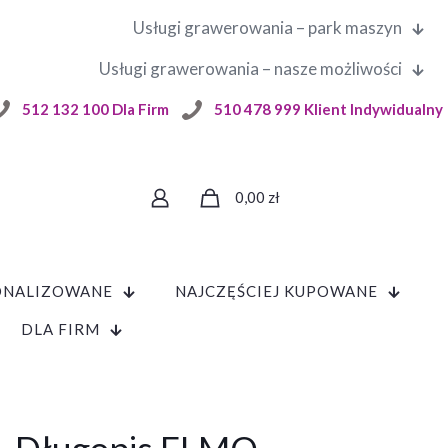
Usługi grawerowania – park maszyn
Usługi grawerowania – nasze możliwości
512 132 100 Dla Firm
510 478 999 Klient Indywidualny
0,00
zł
ONALIZOWANE
NAJCZĘŚCIEJ KUPOWANE
DLA FIRM