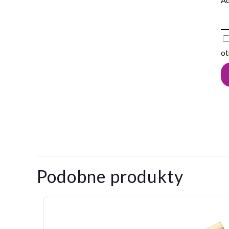
Ad
ot
0,019
Waga
kg
Na razie nie ma o
Napisz pier
Podobne produkty
Twój adres email
Twoja ocena
*