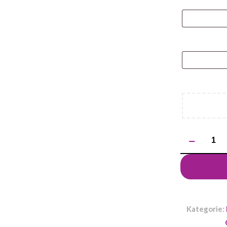
ilość
Długopis
ELMO
Kategorie: