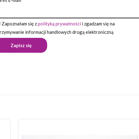
res E-mail
Zapoznałam się z
polityką prywatności
i zgadzam się na
rzymywanie informacji handlowych drogą elektroniczną
Opinie
pinii o produkcie.
wszą opinię o „Długopis ELMO”
 nie zostanie opublikowany.
Wymagane pola są oznaczone
*