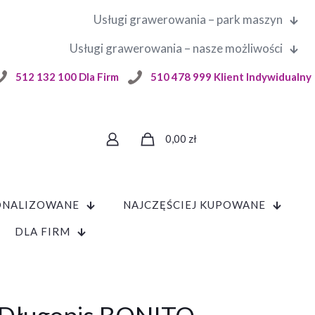
Usługi grawerowania – park maszyn
Usługi grawerowania – nasze możliwości
512 132 100 Dla Firm
510 478 999 Klient Indywidualny
0,00
zł
ONALIZOWANE
NAJCZĘŚCIEJ KUPOWANE
DLA FIRM