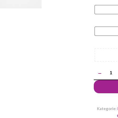
ilość
Długopis
BONITO
Kategorie: