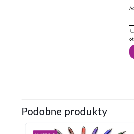
Ad
ot
0,015
Waga
kg
Na razie nie ma o
Napisz pier
Podobne produkty
Twój adres email
PROMOCJA