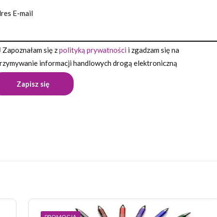
res E-mail
Zapoznałam się z
polityką prywatności
i zgadzam się na
rzymywanie informacji handlowych drogą elektroniczną
Opinie
pinii o produkcie.
wszą opinię o „Długopis BONITO”
 nie zostanie opublikowany.
Wymagane pola są oznaczone
*
PROMOCJA