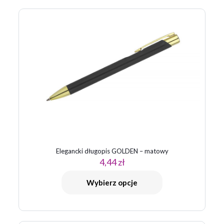
Twój adres email nie zostanie opublikowany.
Wymagane pola
są oznaczone
*
Twoja ocena
*
1 z 5
2 z 5
3 z 5
4 z 5
5 z 5
gwiazdek
gwiazdek
gwiazdek
gwiazdek
gwiazdek
Elegancki długopis GOLDEN – matowy
4,44
zł
Nazwa
*
Wybierz opcje
E-
mail
*