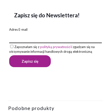
Zapisz się do Newslettera!
Adres E-mail
Zapoznałam się z
polityką prywatności
i zgadzam się na
otrzymywanie informacji handlowych drogą elektroniczną
Opinie
Waga
0,015 kg
Na razie nie ma opinii o produkcie.
Napisz pierwszą opinię o „Długopis
BONITO”
Podobne produkty