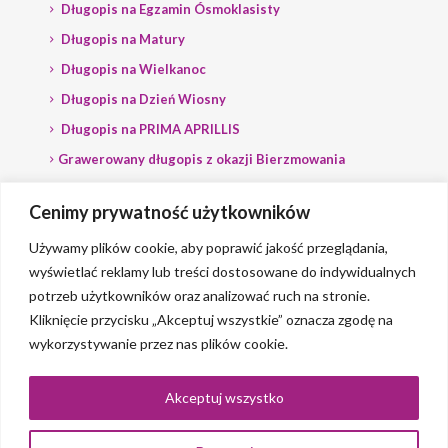
Długopis na Egzamin Ósmoklasisty
Długopis na Matury
Długopis na Wielkanoc
Długopis na Dzień Wiosny
Długopis na PRIMA APRILLIS
Grawerowany długopis z okazji Bierzmowania
Długopis na wybory
Cenimy prywatność użytkowników
Grawerowany długopis dla Polityka
Używamy plików cookie, aby poprawić jakość przeglądania,
wyświetlać reklamy lub treści dostosowane do indywidualnych
potrzeb użytkowników oraz analizować ruch na stronie.
Kliknięcie przycisku „Akceptuj wszystkie” oznacza zgodę na
wykorzystywanie przez nas plików cookie.
© 2023 Grawerlik |
2QBS
Akceptuj wszystko