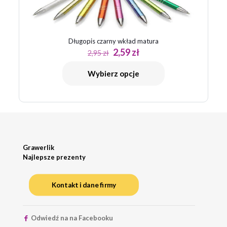
Długopis czarny wkład matura
Pierwotna
Aktualna
2,59
zł
2,95
zł
cena
cena
wynosiła:
wynosi:
Wybierz opcje
2,95 zł.
2,59 zł.
Grawerlik
Najlepsze prezenty
Kontakt i dane firmy
Odwiedź na na Facebooku