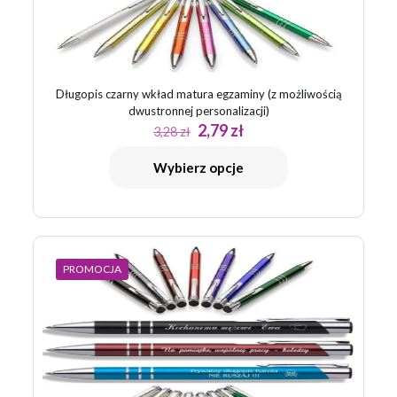
Długopis czarny wkład matura egzaminy (z możliwością
dwustronnej personalizacji)
Pierwotna
Aktualna
2,79
zł
3,28
zł
cena
cena
Nazwa
*
wynosiła:
wynosi:
Wybierz opcje
3,28 zł.
2,79 zł.
E-
mail
*
Zapamiętaj moje dane w tej przeglądarce podczas pisania
kolejnych komentarzy.
PROMOCJA