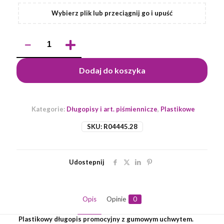
Wybierz plik lub przeciągnij go i upuść
ilość
Długopis
Blitz,
jasny
Dodaj do koszyka
niebieski
Kategorie:
Długopisy i art. piśmiennicze
,
Plastikowe
SKU:
R04445.28
Udostepnij
Opis
Opinie
0
Plastikowy długopis promocyjny z gumowym uchwytem.