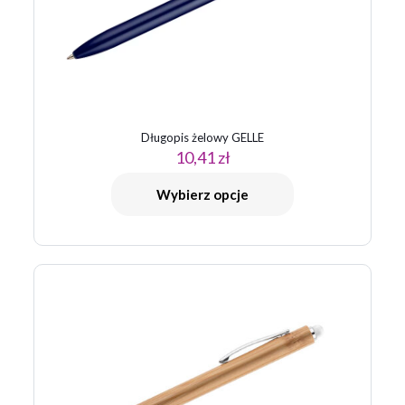
Długopis żelowy GELLE
10,41
zł
Nazwa
*
Wybierz opcje
E-
mail
*
Zapamiętaj moje dane w tej przeglądarce podczas pisania
kolejnych komentarzy.