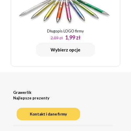
Długopis LOGO firmy
Pierwotna
Aktualna
1,99
zł
2,89
zł
cena
cena
wynosiła:
wynosi:
Wybierz opcje
2,89 zł.
1,99 zł.
Grawerlik
Najlepsze prezenty
Kontakt i dane firmy