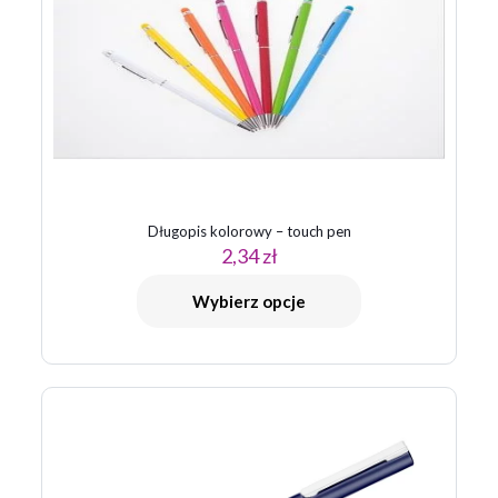
1 z 5
2 z 5
3 z 5
4 z 5
5 z 5
gwiazdek
gwiazdek
gwiazdek
gwiazdek
gwiazdek
Długopis kolorowy – touch pen
2,34
zł
Nazwa
*
Wybierz opcje
E-
mail
*
Zapamiętaj moje dane w tej przeglądarce podczas pisania
kolejnych komentarzy.