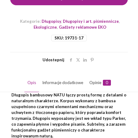
Kategorie:
Długopisy
,
Długopisy i art. piśmiennicze
,
Ekologiczne
,
Gadżety reklamowe EKO
SKU:
19731-17
Udostepnij
Opis
Informacje dodatkowe
Opinie
0
Długopis bambusowy NATU łączy prostą formę z detalami o
naturalnym charakterze. Korpus wykonany z bambusa
uzupełniono czarnymi elementami mechanizmu oraz
uchwytem z tłoczonego papieru, który poprawia komfort
trzymania. Długopis wyposażony jest we wkład typu Parker,
co zapewnia płynne i wygodne pisanie. Subtelny, a zarazem
funkcjonalny gadżet piśmienniczy o charakterze
inspirowanym naturą.