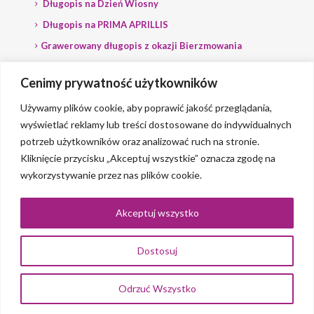
Długopis na Dzień Wiosny
Długopis na PRIMA APRILLIS
Grawerowany długopis z okazji Bierzmowania
Długopis na wybory
Cenimy prywatność użytkowników
Grawerowany długopis dla Polityka
Używamy plików cookie, aby poprawić jakość przeglądania,
wyświetlać reklamy lub treści dostosowane do indywidualnych
potrzeb użytkowników oraz analizować ruch na stronie.
Kliknięcie przycisku „Akceptuj wszystkie” oznacza zgodę na
wykorzystywanie przez nas plików cookie.
© 2023 Grawerlik |
2QBS
Akceptuj wszystko
Dostosuj
0
Odrzuć Wszystko