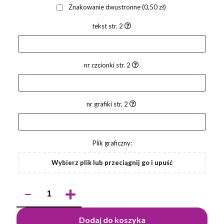
Znakowanie dwustronne
(0,50 zł)
tekst str. 2
nr czcionki str. 2
nr grafiki str. 2
Plik graficzny:
Wybierz plik lub przeciągnij go i upuść
ilość
Długopis
bambusowy
NATU
Dodaj do koszyka