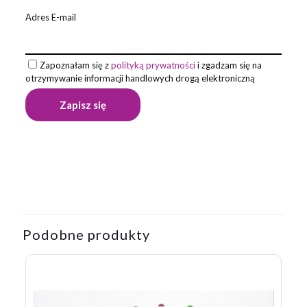
Adres E-mail
Zapoznałam się z
polityką prywatności
i zgadzam się na
otrzymywanie informacji handlowych drogą elektroniczną
Opinie
Waga
0,011 kg
Na razie nie ma opinii o produkcie.
Napisz pierwszą opinię o „Długopis
bambusowy NATU”
Podobne produkty
Twój adres email nie zostanie opublikowany.
Wymagane pola
są oznaczone
*
Twoja ocena
*