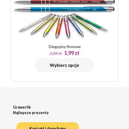
Długopisy firmowe
Pierwotna
Aktualna
1,99
zł
2,89
zł
cena
cena
wynosiła:
wynosi:
Wybierz opcje
2,89 zł.
1,99 zł.
Grawerlik
Najlepsze prezenty
Kontakt i dane firmy