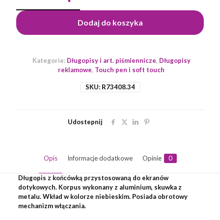
aluminiowy
Touch
Dodaj do koszyka
Tip,
magenta
Kategorie:
Długopisy i art. piśmiennicze
,
Długopisy
reklamowe
,
Touch pen i soft touch
SKU:
R73408.34
Udostepnij
Opis
Informacje dodatkowe
Opinie
0
Długopis z końcówką przystosowaną do ekranów
dotykowych. Korpus wykonany z aluminium, skuwka z
metalu. Wkład w kolorze niebieskim. Posiada obrotowy
mechanizm włączania.