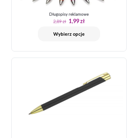
Długopisy reklamowe
Pierwotna
Aktualna
1,99
zł
2,89
zł
cena
cena
wynosiła:
wynosi:
Wybierz opcje
2,89 zł.
1,99 zł.