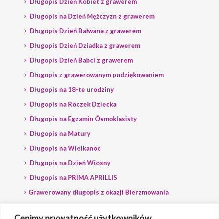
Długopis Dzień Kobiet z grawerem
Długopis na Dzień Mężczyzn z grawerem
Długopis Dzień Bałwana z grawerem
Długopis Dzień Dziadka z grawerem
Długopis Dzień Babci z grawerem
Długopis z grawerowanym podziękowaniem
Długopis na 18-te urodziny
Długopis na Roczek Dziecka
Długopis na Egzamin Ósmoklasisty
Długopis na Matury
Długopis na Wielkanoc
Długopis na Dzień Wiosny
Długopis na PRIMA APRILLIS
Grawerowany długopis z okazji Bierzmowania
Długopis na wybory
Cenimy prywatność użytkowników