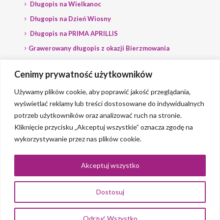
Długopis na Wielkanoc
Długopis na Dzień Wiosny
Długopis na PRIMA APRILLIS
Grawerowany długopis z okazji Bierzmowania
Długopis na wybory
Cenimy prywatność użytkowników
Grawerowany długopis dla Polityka
Używamy plików cookie, aby poprawić jakość przeglądania,
wyświetlać reklamy lub treści dostosowane do indywidualnych
potrzeb użytkowników oraz analizować ruch na stronie.
Kliknięcie przycisku „Akceptuj wszystkie” oznacza zgodę na
wykorzystywanie przez nas plików cookie.
© 2023 Grawerlik |
2QBS
Akceptuj wszystko
Dostosuj
0
Odrzuć Wszystko