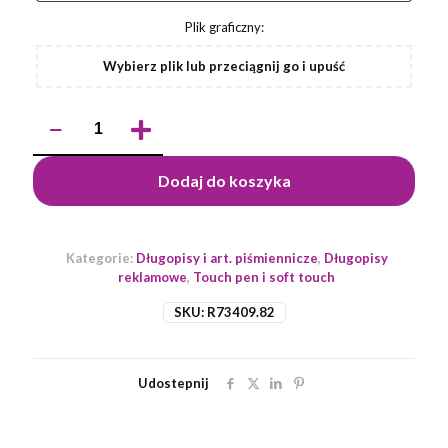
Plik graficzny:
Wybierz plik lub przeciągnij go i upuść
ilość
Długopis
aluminiowy
Touch
Dodaj do koszyka
Tip
Gold,
bordowy
Kategorie:
Długopisy i art. piśmiennicze
,
Długopisy
reklamowe
,
Touch pen i soft touch
SKU:
R73409.82
Udostepnij