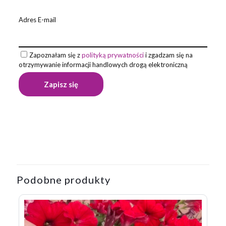
Adres E-mail
Zapoznałam się z
polityką prywatności
i zgadzam się na
otrzymywanie informacji handlowych drogą elektroniczną
Opinie
Wymiary
135.0×8.0x8.0
Na razie nie ma opinii o produkcie.
Materiał wykonania
aluminium
Kolor podstawowy
bordowy
Napisz pierwszą opinię o „Długopis
aluminiowy Touch Tip Gold, bordowy”
Podobne produkty
Twój adres email nie zostanie opublikowany.
Wymagane pola
są oznaczone
*
Twoja ocena
*