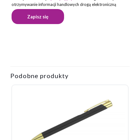
otrzymywanie informacji handlowych drogą elektroniczną
Opinie
Na razie nie ma opinii o produkcie.
Napisz pierwszą opinię o „Długopis
aluminiowy Touch Tip, ciemny zielony”
Podobne produkty
Twój adres email nie zostanie opublikowany.
Wymagane pola
są oznaczone
*
Twoja ocena
*
1 z 5
2 z 5
3 z 5
4 z 5
5 z 5
gwiazdek
gwiazdek
gwiazdek
gwiazdek
gwiazdek