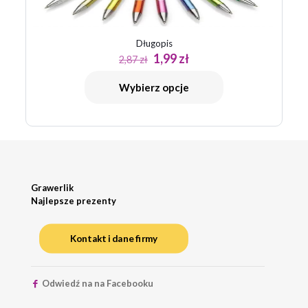
Długopis
Pierwotna
Aktualna
1,99
zł
2,87
zł
cena
cena
wynosiła:
wynosi:
Wybierz opcje
2,87 zł.
1,99 zł.
Grawerlik
Najlepsze prezenty
Kontakt i dane firmy
Odwiedź na na Facebooku