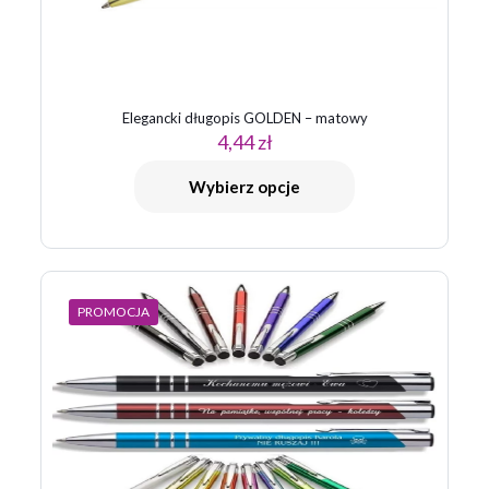
Elegancki długopis GOLDEN – matowy
4,44
zł
Nazwa
*
Wybierz opcje
E-
mail
*
Zapamiętaj moje dane w tej przeglądarce podczas pisania
kolejnych komentarzy.
PROMOCJA