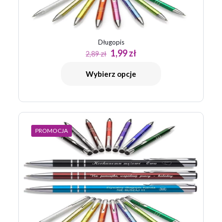
Długopis
Pierwotna
Aktualna
1,99
zł
2,89
zł
cena
cena
wynosiła:
wynosi:
Wybierz opcje
2,89 zł.
1,99 zł.
PROMOCJA