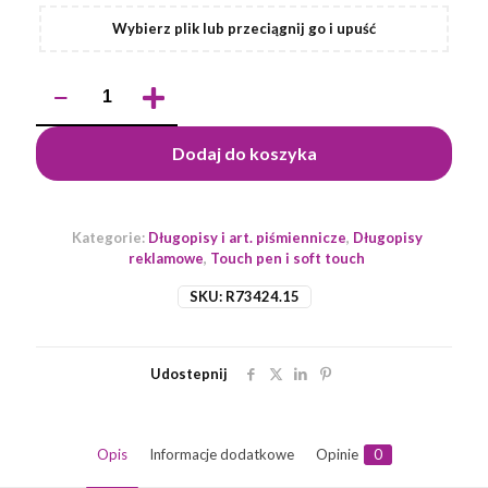
Wybierz plik lub przeciągnij go i upuść
ilość
Długopis
aluminiowy
Softano,
Dodaj do koszyka
pomarańczowy
Kategorie:
Długopisy i art. piśmiennicze
,
Długopisy
reklamowe
,
Touch pen i soft touch
SKU:
R73424.15
Udostepnij
Opis
Informacje dodatkowe
Opinie
0