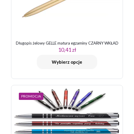
Długopis żelowy GELLE matura egzaminy CZARNY WKŁAD
10,41
zł
Nazwa
*
Wybierz opcje
E-
mail
*
Zapamiętaj moje dane w tej przeglądarce podczas pisania
kolejnych komentarzy.
PROMOCJA