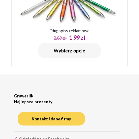
Długopisy reklamowe
Pierwotna
Aktualna
1,99
zł
2,89
zł
cena
cena
wynosiła:
wynosi:
Wybierz opcje
2,89 zł.
1,99 zł.
Grawerlik
Najlepsze prezenty
Kontakt i dane firmy