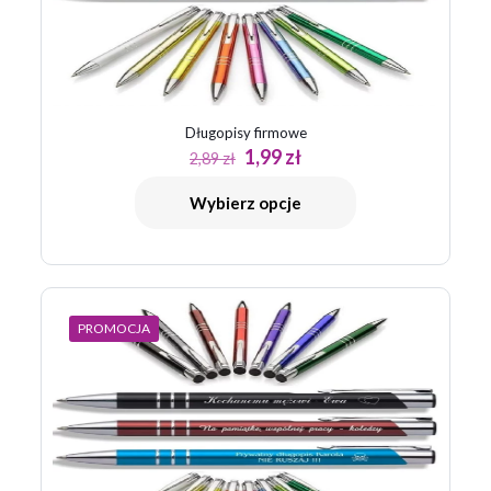
Długopisy firmowe
Pierwotna
Aktualna
1,99
zł
2,89
zł
cena
cena
wynosiła:
wynosi:
Wybierz opcje
2,89 zł.
1,99 zł.
PROMOCJA