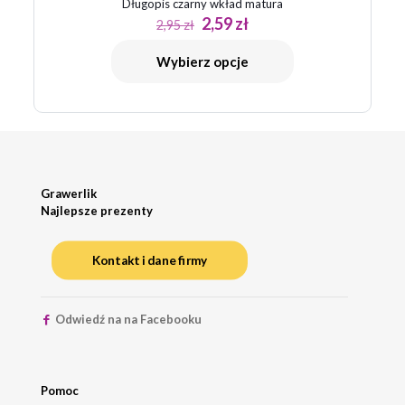
Długopis czarny wkład matura
Pierwotna
Aktualna
2,59
zł
2,95
zł
cena
cena
wynosiła:
wynosi:
Wybierz opcje
2,95 zł.
2,59 zł.
Grawerlik
Najlepsze prezenty
Kontakt i dane firmy
Odwiedź na na Facebooku
Pomoc