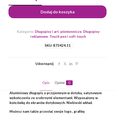
aluminiowy
Softano,
Dodaj do koszyka
fioletowy
Kategorie:
Długopisy i art. piśmiennicze
,
Długopisy
reklamowe
,
Touch pen i soft touch
SKU:
R73424.11
Udostepnij
Opis
Opinie
0
Aluminiowy długopis o przyjemnym w dotyku, satynowym
wykończeniu ze srebrnymi elementami. Wyposażony w
końcówkę do ekranów dotykowych. Niebieski wkład.
Możesz nam także przesłać swoje logo , grafikę