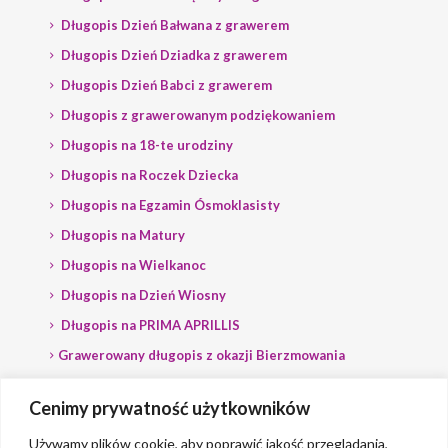
Długopis Dzień Bałwana z grawerem
Długopis Dzień Dziadka z grawerem
Długopis Dzień Babci z grawerem
Długopis z grawerowanym podziękowaniem
Długopis na 18-te urodziny
Długopis na Roczek Dziecka
Długopis na Egzamin Ósmoklasisty
Długopis na Matury
Długopis na Wielkanoc
Długopis na Dzień Wiosny
Długopis na PRIMA APRILLIS
Grawerowany długopis z okazji Bierzmowania
Długopis na wybory
Cenimy prywatność użytkowników
Grawerowany długopis dla Polityka
Używamy plików cookie, aby poprawić jakość przeglądania,