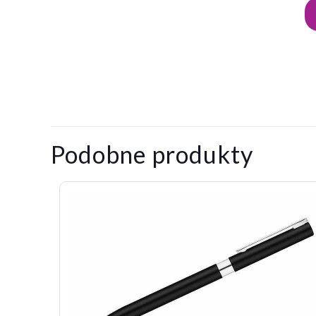
Wymiary
145.0×14.0x10.0
Materiał
aluminium
Na razie nie ma o
wykonania
Kolor
Napisz pierw
Podobne produkty
zielony
podstawowy
Twój adres email
Twoja ocena
*
1