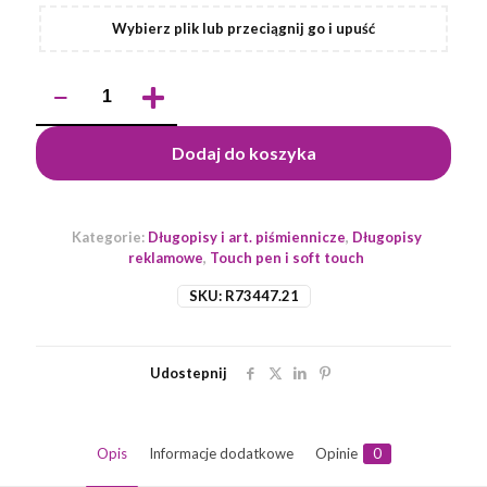
Wybierz plik lub przeciągnij go i upuść
ilość
Długopis
aluminiowy
Kanuri,
Dodaj do koszyka
szary
Kategorie:
Długopisy i art. piśmiennicze
,
Długopisy
reklamowe
,
Touch pen i soft touch
SKU:
R73447.21
Udostepnij
Opis
Informacje dodatkowe
Opinie
0