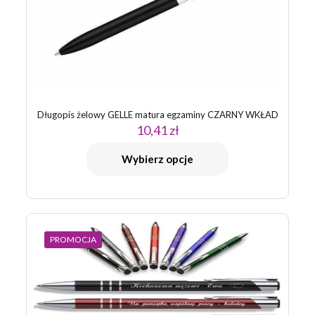
gwiazdek
gwiazdek
gwiazdek
gwiazdek
gwiazdek
Długopis żelowy GELLE matura egzaminy CZARNY WKŁAD
10,41
zł
Nazwa
*
Wybierz opcje
E-
mail
*
Zapamiętaj moje dane w tej przeglądarce podczas pisania
kolejnych komentarzy.
PROMOCJA