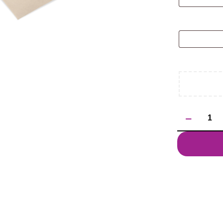
ilość
Brelok
DOMIO