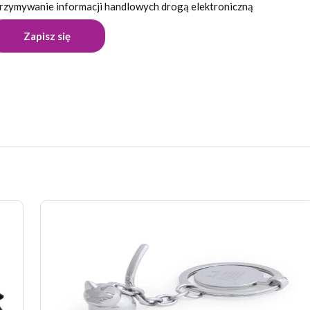
rzymywanie informacji handlowych drogą elektroniczną
Opinie
pinii o produkcie.
wszą opinię o „Brelok DOMIO”
 nie zostanie opublikowany.
Wymagane pola są oznaczone
*
 z 5 gwiazdek
2 z 5 gwiazdek
3 z 5 gwiazdek
4 z 5 gwiazdek