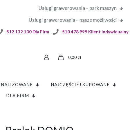
Usługi grawerowania – park maszyn
Usługi grawerowania – nasze możliwości
512 132 100 Dla Firm
510 478 999 Klient Indywidualny
0,00
zł
ONALIZOWANE
NAJCZĘŚCIEJ KUPOWANE
DLA FIRM