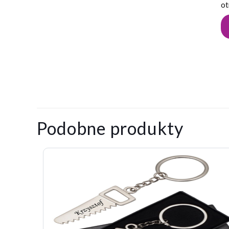
ot
0,031
Waga
kg
Na razie nie ma o
Napisz pier
Podobne produkty
Twój adres email
Twoja ocena
*
1