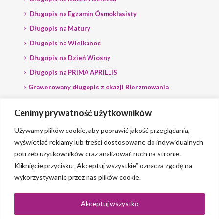
Długopis na Egzamin Ósmoklasisty
Długopis na Matury
Długopis na Wielkanoc
Długopis na Dzień Wiosny
Długopis na PRIMA APRILLIS
Grawerowany długopis z okazji Bierzmowania
Długopis na wybory
Cenimy prywatność użytkowników
Grawerowany długopis dla Polityka
Używamy plików cookie, aby poprawić jakość przeglądania,
wyświetlać reklamy lub treści dostosowane do indywidualnych
potrzeb użytkowników oraz analizować ruch na stronie.
Kliknięcie przycisku „Akceptuj wszystkie” oznacza zgodę na
wykorzystywanie przez nas plików cookie.
© 2023 Grawerlik |
2QBS
Akceptuj wszystko