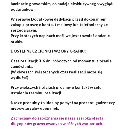
laminacie grawerskim, co nadaje ekskluzywnego wyglądu
podarunkowi.
W sprawie Dodatkowej dedykacji przed dokonaniem
zakupu, proszę o kontakt mailowy lub telefoniczny ze
sprzedającym.
Przy krótszych napisach możliwe jest również dodanie
grafiki.
DOSTĘPNE CZCIONKI I WZORY GRAFIKI:
Czas realizacji: 3-6 dni roboczych od momentu złożenia
zamówienia.
(W okresach świątecznych czas realizacji może się
wydłużyć)
Przy większych ilościach prosimy o kontakt w celu
ustalenia terminu realizacji.
Nasze produkty to idealny pomysł na prezent, gadżet czy
niepowtarzalny upominek.
Zachęcamy do zapoznania się naszą szeroką ofertą
długopisów grawerowanych w różnych wariantach!