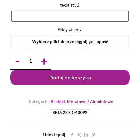
tekst str. 2
Plik graficzny:
Wybierz plik lub przeciągnij go i upuść
ilość
Brelok
do
kluczy
Dodaj do koszyka
2
w
1
z
Kategorie:
Breloki
,
Metalowe / Aluminiowe
żetonem
SKU:
237D-40092
Udostepnij