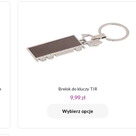
 z 5 gwiazdek
2 z 5 gwiazdek
3 z 5 gwiazdek
4 z 5 gwiazdek
m
Brelok do kluczy TIR
E-
Zapamiętaj m
9,99
zł
mail
*
przeglądarce po
kolejnych komen
Wybierz opcje