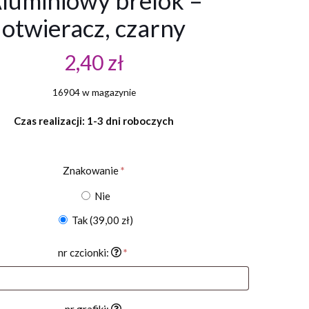
luminiowy brelok –
otwieracz, czarny
2,40
zł
16904 w magazynie
Czas realizacji: 1-3 dni roboczych
Znakowanie
*
Nie
Tak
(39,00 zł)
nr czcionki:
*