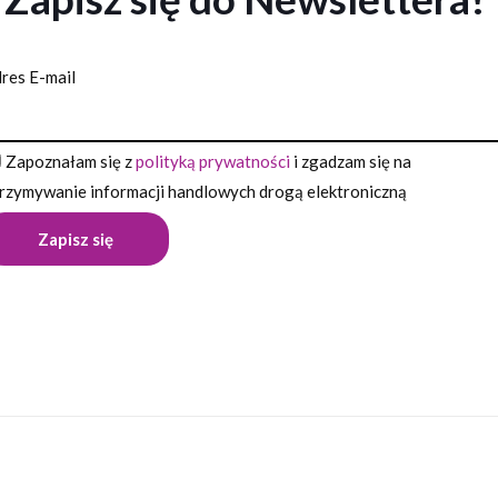
res E-mail
Zapoznałam się z
polityką prywatności
i zgadzam się na
rzymywanie informacji handlowych drogą elektroniczną
Opinie
pinii o produkcie.
szą opinię o „Aluminiowy brelok – otwieracz, c
 nie zostanie opublikowany.
Wymagane pola są oznaczone
*