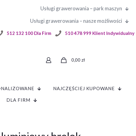
Usługi grawerowania – park maszyn
Usługi grawerowania – nasze możliwości
512 132 100 Dla Firm
510 478 999 Klient Indywidualny
0,00
zł
ONALIZOWANE
NAJCZĘŚCIEJ KUPOWANE
DLA FIRM