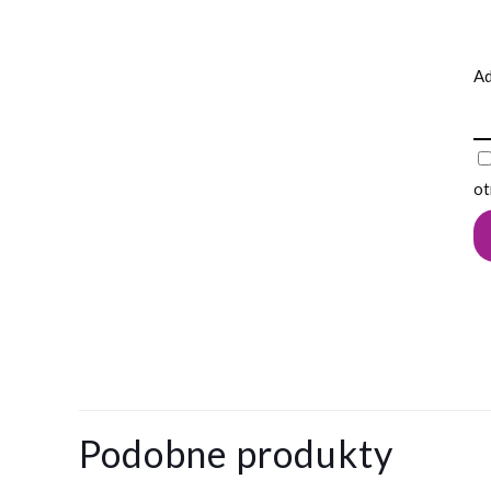
Ad
ot
Na razie nie ma o
Napisz pierw
Podobne produkty
Twój adres email