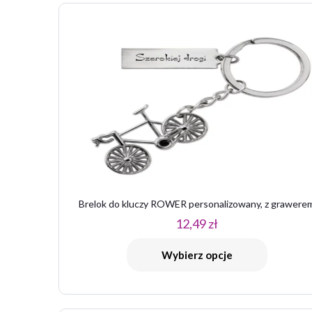
Twoja ocena
*
1
Brelok do kluczy ROWER personalizowany, z grawere
Nazwa
*
12,49
zł
Wybierz opcje