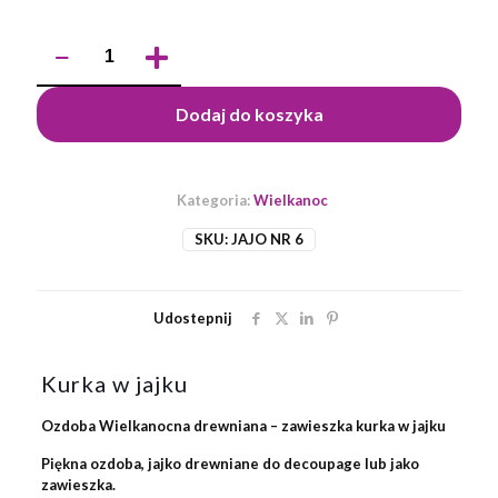
ilość
Kurka
w
jajku
Dodaj do koszyka
8.5
cm
zawieszka
Kategoria:
Wielkanoc
SKU:
JAJO NR 6
Udostepnij
Kurka w jajku
Ozdoba Wielkanocna drewniana
– zawieszka kurka w jajku
Piękna ozdoba, jajko drewniane do decoupage lub jako
zawieszka.