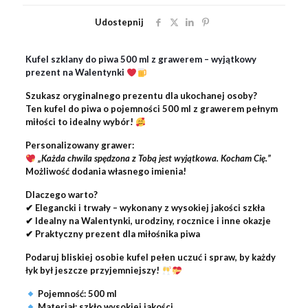
Udostepnij
Kufel szklany do piwa 500 ml z grawerem – wyjątkowy
prezent na Walentynki
Szukasz oryginalnego prezentu dla ukochanej osoby?
Ten
kufel do piwa o pojemności 500 ml
z
grawerem pełnym
miłości
to idealny wybór!
Personalizowany grawer:
„Każda chwila spędzona z Tobą jest wyjątkowa. Kocham Cię.”
Możliwość dodania własnego imienia!
Dlaczego warto?
✔
Elegancki i trwały
– wykonany z wysokiej jakości szkła
✔
Idealny na Walentynki, urodziny, rocznice i inne okazje
✔
Praktyczny prezent
dla miłośnika piwa
Podaruj bliskiej osobie
kufel pełen uczuć
i spraw, by każdy
łyk był jeszcze przyjemniejszy!
Pojemność:
500 ml
Materiał:
szkło wysokiej jakości