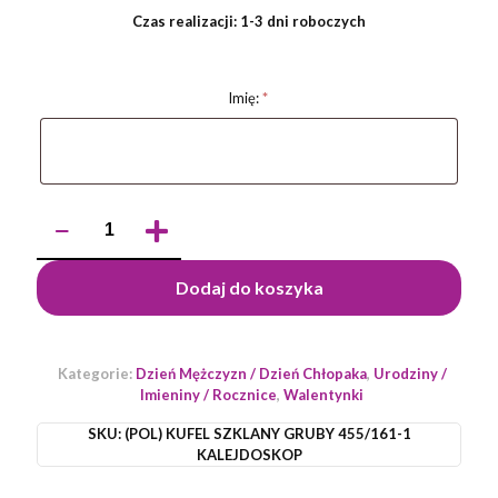
Czas realizacji: 1-3 dni roboczych
Imię:
*
ilość
Kufel
szklany
do
Dodaj do koszyka
piwa
500
ml
personalizowany
Kategorie:
Dzień Mężczyzn / Dzień Chłopaka
,
Urodziny /
–
Imieniny / Rocznice
,
Walentynki
wyjątkowy
prezent
SKU:
(POL) KUFEL SZKLANY GRUBY 455/161-1
na
KALEJDOSKOP
Walentynki