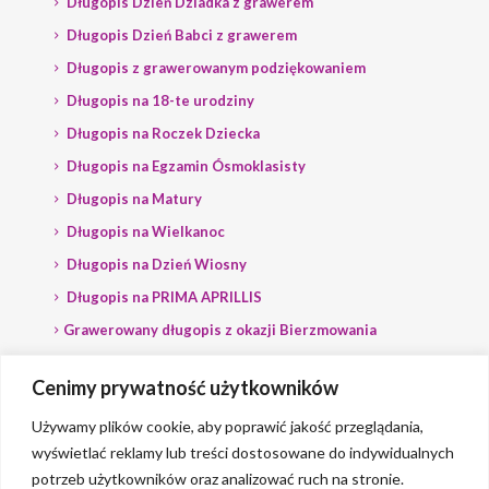
Długopis Dzień Dziadka z grawerem
Długopis Dzień Babci z grawerem
Długopis z grawerowanym podziękowaniem
Długopis na 18-te urodziny
Długopis na Roczek Dziecka
Długopis na Egzamin Ósmoklasisty
Długopis na Matury
Długopis na Wielkanoc
Długopis na Dzień Wiosny
Długopis na PRIMA APRILLIS
Grawerowany długopis z okazji Bierzmowania
Długopis na wybory
Cenimy prywatność użytkowników
Grawerowany długopis dla Polityka
Używamy plików cookie, aby poprawić jakość przeglądania,
wyświetlać reklamy lub treści dostosowane do indywidualnych
potrzeb użytkowników oraz analizować ruch na stronie.