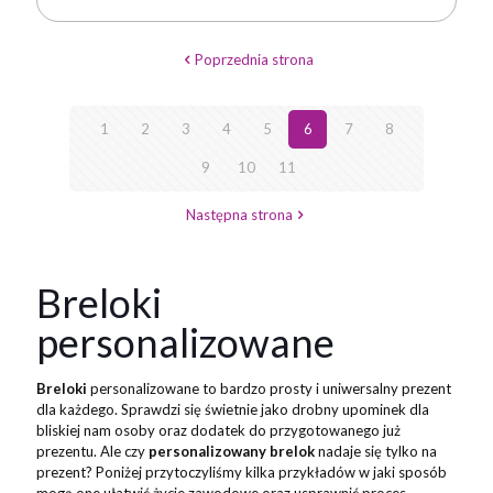
Poprzednia strona
1
2
3
4
5
6
7
8
9
10
11
Następna strona
Breloki
personalizowane
Breloki
personalizowane to bardzo prosty i uniwersalny prezent
dla każdego. Sprawdzi się świetnie jako drobny upominek dla
bliskiej nam osoby oraz dodatek do przygotowanego już
prezentu. Ale czy
personalizowany
brelok
nadaje się tylko na
prezent? Poniżej przytoczyliśmy kilka przykładów w jaki sposób