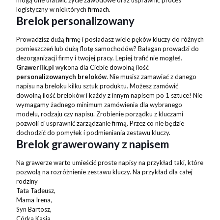
mogą one ułatwić życie zawodowe oraz usprawnić proces
logistyczny w niektórych firmach.
Brelok personalizowany
Prowadzisz dużą firmę i posiadasz wiele pęków kluczy do różnych
pomieszczeń lub dużą flotę samochodów? Bałagan prowadzi do
dezorganizacji firmy i twojej pracy. Lepiej trafić nie mogłeś.
Grawerlik.pl
wykona dla Ciebie dowolną ilość
personalizowanych breloków
. Nie musisz zamawiać z danego
napisu na breloku kilku sztuk produktu. Możesz zamówić
dowolną ilość breloków i każdy z innym napisem po 1 sztuce! Nie
wymagamy żadnego minimum zamówienia dla wybranego
modelu, rodzaju czy napisu. Zrobienie porządku z kluczami
pozwoli ci usprawnić zarządzanie firmą. Przez co nie będzie
dochodzić do pomyłek i podmieniania zestawu kluczy.
Brelok grawerowany z napisem
Na grawerze warto umieścić proste napisy na przykład taki, które
pozwolą na rozróżnienie zestawu kluczy. Na przykład dla całej
rodziny
Tata Tadeusz,
Mama Irena,
Syn Bartosz,
Córka Kasia,