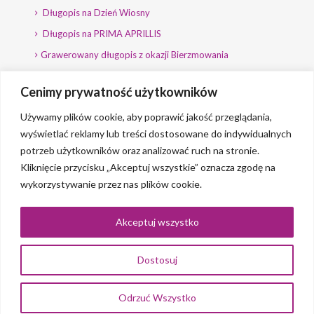
Długopis na Dzień Wiosny
Długopis na PRIMA APRILLIS
Grawerowany długopis z okazji Bierzmowania
Długopis na wybory
Cenimy prywatność użytkowników
Grawerowany długopis dla Polityka
Używamy plików cookie, aby poprawić jakość przeglądania,
wyświetlać reklamy lub treści dostosowane do indywidualnych
potrzeb użytkowników oraz analizować ruch na stronie.
Kliknięcie przycisku „Akceptuj wszystkie” oznacza zgodę na
wykorzystywanie przez nas plików cookie.
© 2023 Grawerlik |
2QBS
Akceptuj wszystko
Dostosuj
0
Odrzuć Wszystko