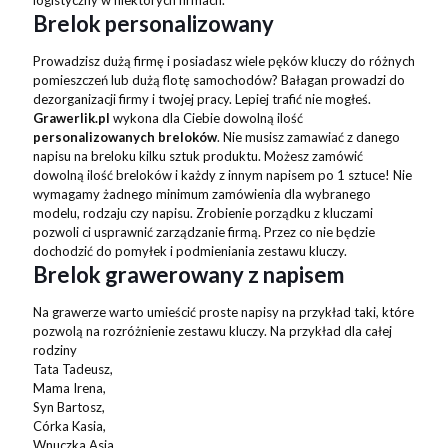
logistyczny w niektórych firmach.
Brelok personalizowany
Prowadzisz dużą firmę i posiadasz wiele pęków kluczy do różnych
pomieszczeń lub dużą flotę samochodów? Bałagan prowadzi do
dezorganizacji firmy i twojej pracy. Lepiej trafić nie mogłeś.
Grawerlik.pl
wykona dla Ciebie dowolną ilość
personalizowanych breloków
. Nie musisz zamawiać z danego
napisu na breloku kilku sztuk produktu. Możesz zamówić
dowolną ilość breloków i każdy z innym napisem po 1 sztuce! Nie
wymagamy żadnego minimum zamówienia dla wybranego
modelu, rodzaju czy napisu. Zrobienie porządku z kluczami
pozwoli ci usprawnić zarządzanie firmą. Przez co nie będzie
dochodzić do pomyłek i podmieniania zestawu kluczy.
Brelok grawerowany z napisem
Na grawerze warto umieścić proste napisy na przykład taki, które
pozwolą na rozróżnienie zestawu kluczy. Na przykład dla całej
rodziny
Tata Tadeusz,
Mama Irena,
Syn Bartosz,
Córka Kasia,
Wnuczka Asia.