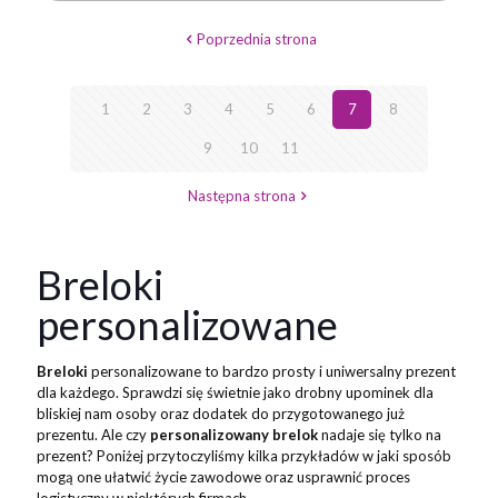
Poprzednia strona
1
2
3
4
5
6
7
8
9
10
11
Następna strona
Breloki
personalizowane
Breloki
personalizowane to bardzo prosty i uniwersalny prezent
dla każdego. Sprawdzi się świetnie jako drobny upominek dla
bliskiej nam osoby oraz dodatek do przygotowanego już
prezentu. Ale czy
personalizowany
brelok
nadaje się tylko na
prezent? Poniżej przytoczyliśmy kilka przykładów w jaki sposób
mogą one ułatwić życie zawodowe oraz usprawnić proces